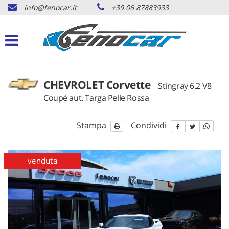
info@fenocar.it
+39 06 87883933
HOME
Le
tue
preferenze
AUTO DISPONIBILI
di
consenso
AUTO ORDINABILI
Il
CHEVROLET Corvette
Stingray 6.2 V8
seguente
Coupé aut. Targa Pelle Rossa
pannello
AUTO VENDUTE
ti
consente
Stampa
Condividi
di
RICHIESTA AUTO
esprimere
le
venduta
tue
SERVIZI
preferenze
di
consenso
CONTATTI
alle
tecnologie
di
NEWS