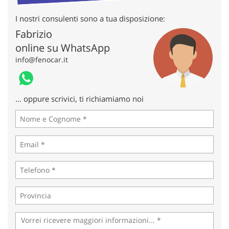
tta
ti
I nostri consulenti sono a tua disposizione:
Fabrizio
mpre
Cookie necessari
online su WhatsApp
litato
info@fenocar.it
Cookie delle preferenze
... oppure scrivici, ti richiamiamo noi
Cookie per il miglioramento dell'esperienza utente
Cookie analitici
Cookie di marketing
Leggi
la
cookie
policy