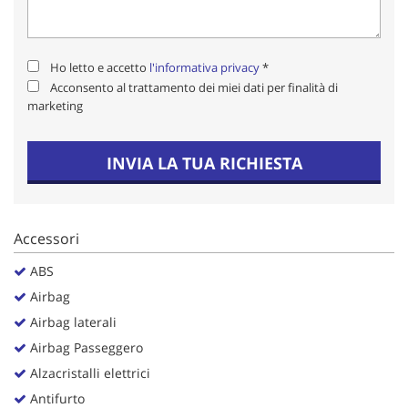
Salva
le
impostazioni
Ho letto e accetto
l'informativa privacy
*
Acconsento al trattamento dei miei dati per finalità di
marketing
INVIA LA TUA RICHIESTA
Accessori
ABS
Airbag
Airbag laterali
Airbag Passeggero
Alzacristalli elettrici
Antifurto