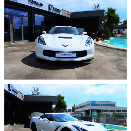
telefono connesso), apertura ed accensione keyless, fari HID
Xenon con led diurni, tetto removibile in tinta carrozzeria,
regolazione elettrica sedili, climatizzatore automatico bi zona,
premium Bose Sound System, computer di bordo in lingua
inglese, bluetooth streaming e vivavoce, selettore modalità di
guida, telecamera di retromarcia, cruise control, volante
multifunzione in pelle, sensore luci.