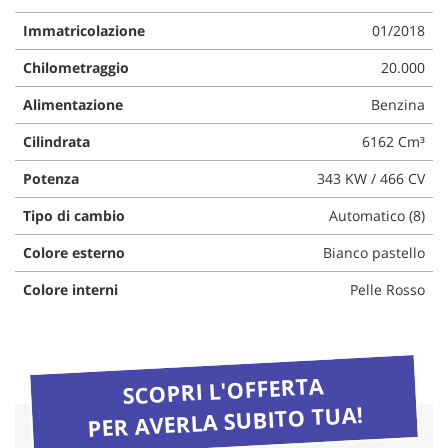
questi
Immatricolazione
01/2018
strumenti
di
Chilometraggio
20.000
tracciamento
si
Alimentazione
Benzina
rimanda
alla
Cilindrata
6162 Cm³
cookie
policy.
Potenza
343 KW / 466 CV
Puoi
Tipo di cambio
Automatico (8)
rivedere
e
Colore esterno
Bianco pastello
modificare
le
Colore interni
Pelle Rosso
tue
scelte
in
qualsiasi
momento.
SCOPRI L'OFFERTA
PER AVERLA SUBITO TUA!