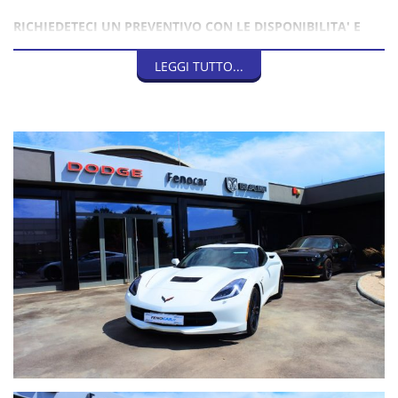
RICHIEDETECI UN PREVENTIVO CON LE DISPONIBILITA' E
QUOTAZIONI AGGIORNATE
LEGGI TUTTO...
Auto provenienza MIAMI USA.
GARANZIA LEGALE DI CONFORMITA' 12 MESI
CORVETTE C7 STINGRAY AUT.
Allestimento STINGRAY
Colore esterno: Bianco pastello
Interni: Pelle Rossa
Dotazione principale:
Cambio automatico 8 marce con paddleshift al volante, interni
in pelle rossi, remote vehicle start (accensione auto da
telecomando), spoiler posteriore in tinta carrozzeria, cerchi in
lega 19" anteriori e 20" posteriori con verniciatura in nero
lucido, Apple Car play & Android Auto (NO Navigazione senza