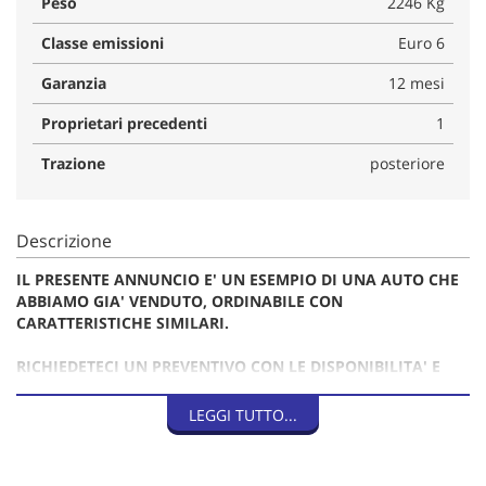
Peso
2246 Kg
Classe emissioni
Euro 6
Garanzia
12 mesi
Proprietari precedenti
1
Trazione
posteriore
Descrizione
IL PRESENTE ANNUNCIO E' UN ESEMPIO DI UNA AUTO CHE
ABBIAMO GIA' VENDUTO, ORDINABILE CON
CARATTERISTICHE SIMILARI.
RICHIEDETECI UN PREVENTIVO CON LE DISPONIBILITA' E
QUOTAZIONI AGGIORNATE
LEGGI TUTTO...
Provenienza USA con omologazioni europee già effettuate.
Auto super accessoriata in pronta consegna.