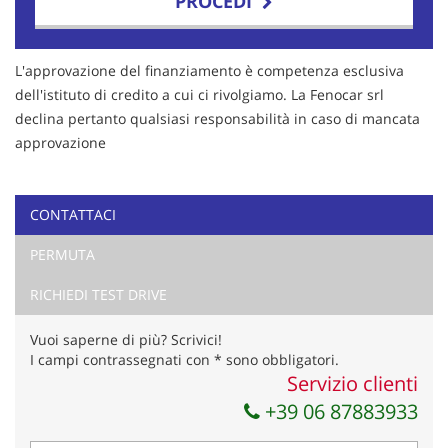
PROCEDI
Contattaci
L'approvazione del finanziamento è competenza esclusiva
dell'istituto di credito a cui ci rivolgiamo. La Fenocar srl
declina pertanto qualsiasi responsabilità in caso di mancata
approvazione
CONTATTACI
PERMUTA
RICHIEDI TEST DRIVE
Vuoi saperne di più? Scrivici!
I campi contrassegnati con * sono obbligatori.
Servizio clienti
Ho letto e accetto
l'informativa privacy
*
+39 06 87883933
Acconsento al trattamento dei miei dati per finalità di