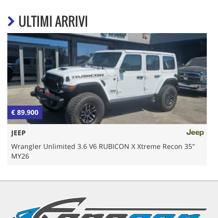
ULTIMI ARRIVI
€ 89.900
€
JEEP
Wrangler Unlimited 3.6 V6 RUBICON X Xtreme Recon 35"
MY26