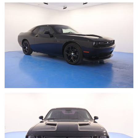
GARANZIA LEGALE DI CONFORMITA' 12 MESI.
DODGE CHALLENGER 3.6 V6 AUT.
Allestimento SXT
Colore esterno: Nero metallizzato Pitch Black
Interni: Misto pelle alcantara
Anno 2016
Percorrenza attuale: 54508 km
Dotazione principale:
terminali di scarico sportivi per un sound migliore, interni
misto pelle Alcantara, cambio automatico 8 marce, Pacchetto
Blacktop (cerchi da 20" neri lucidi, spoiler posteriore nero
opaco, tappo carburante nero opaco), impianto audio Alpine 9
casse, sistema di navigazione Uconnect 8.4" con mappe
europa e lingua italiana, telecamera di retromarcia, bluetooth
vivavoce, sedili anteriori riscaldabili, regolazione sedile guida
elettrica, fendinebbia, Apple car play e Android auto,
climatizzatore automatico bizona, monitoraggio pressione