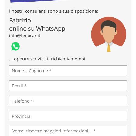
tta
ti
I nostri consulenti sono a tua disposizione:
Fabrizio
mpre
Cookie necessari
online su WhatsApp
litato
info@fenocar.it
Cookie delle preferenze
... oppure scrivici, ti richiamiamo noi
Cookie per il miglioramento dell'esperienza utente
Cookie analitici
Cookie di marketing
Leggi
la
cookie
policy