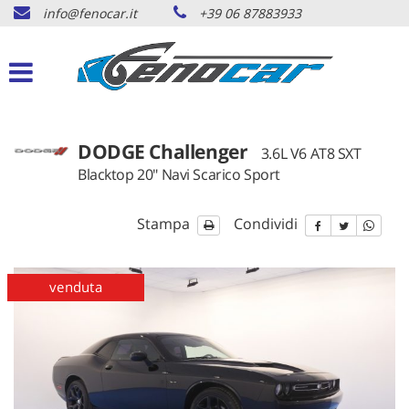
info@fenocar.it
+39 06 87883933
HOME
Le
tue
preferenze
AUTO DISPONIBILI
di
consenso
AUTO ORDINABILI
Il
DODGE Challenger
3.6L V6 AT8 SXT
seguente
Blacktop 20" Navi Scarico Sport
pannello
AUTO VENDUTE
ti
consente
Stampa
Condividi
di
RICHIESTA AUTO
esprimere
le
venduta
tue
SERVIZI
preferenze
di
consenso
CONTATTI
alle
tecnologie
di
NEWS