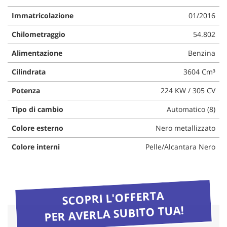
questi
Immatricolazione
01/2016
strumenti
di
Chilometraggio
54.802
tracciamento
si
Alimentazione
Benzina
rimanda
alla
Cilindrata
3604 Cm³
cookie
policy.
Potenza
224 KW / 305 CV
Puoi
Tipo di cambio
Automatico (8)
rivedere
e
Colore esterno
Nero metallizzato
modificare
le
Colore interni
Pelle/Alcantara Nero
tue
scelte
in
qualsiasi
momento.
SCOPRI L'OFFERTA
PER AVERLA SUBITO TUA!