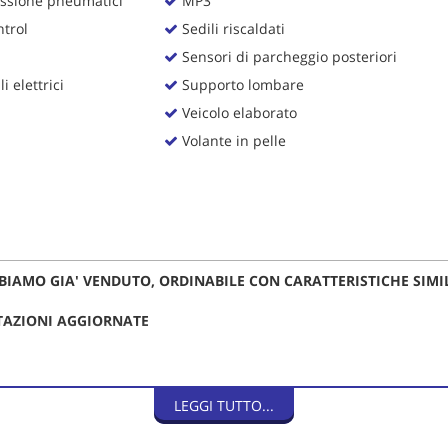
ssione pneumatici
MP3
trol
Sedili riscaldati
Sensori di parcheggio posteriori
i elettrici
Supporto lombare
Veicolo elaborato
Volante in pelle
BIAMO GIA' VENDUTO, ORDINABILE CON CARATTERISTICHE SIMIL
OTAZIONI AGGIORNATE
ta.
LEGGI TUTTO...