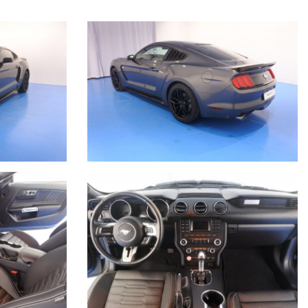
 diurne, cruise control, bluetooth streaming, climatizzatore,
o, spoiler posteriore / minigonne e spoiler anteriore in nero