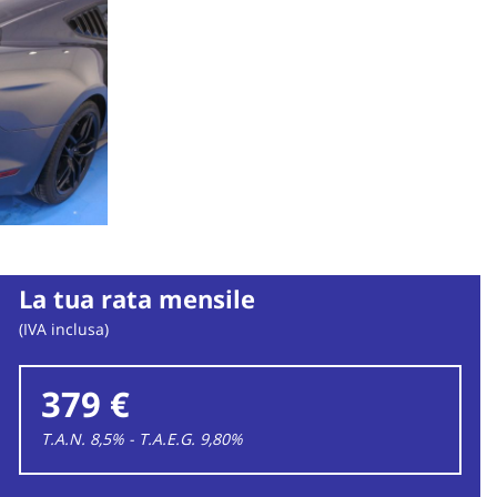
La tua rata mensile
(IVA inclusa)
379 €
T.A.N. 8,5% - T.A.E.G.
9,80
%