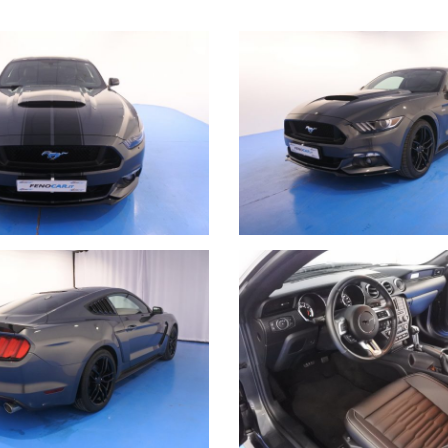
 neri, cerchi 19", telecamera di retromarcia, fari xenon, luci a led
olabili elettricamente. Preparazione estetica con presa d'aria cofan
nero lucide.