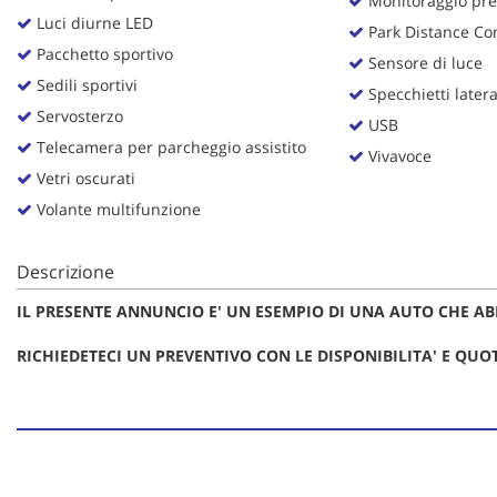
Monitoraggio pre
tta
Luci diurne LED
ti
Park Distance Con
Pacchetto sportivo
Sensore di luce
Sedili sportivi
Specchietti lateral
mpre
Cookie necessari
Servosterzo
USB
litato
Telecamera per parcheggio assistito
Vivavoce
Vetri oscurati
Cookie delle preferenze
Volante multifunzione
Cookie per il miglioramento dell'esperienza utente
Descrizione
Cookie analitici
IL PRESENTE ANNUNCIO E' UN ESEMPIO DI UNA AUTO CHE AB
Cookie di marketing
RICHIEDETECI UN PREVENTIVO CON LE DISPONIBILITA' E QU
PROVENIENZA FORD USA, con omologazione europea già effettua
GARANZIA LEGALE DI CONFORMITA' 12 MESI.