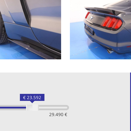
€ 23.592
29.490 €