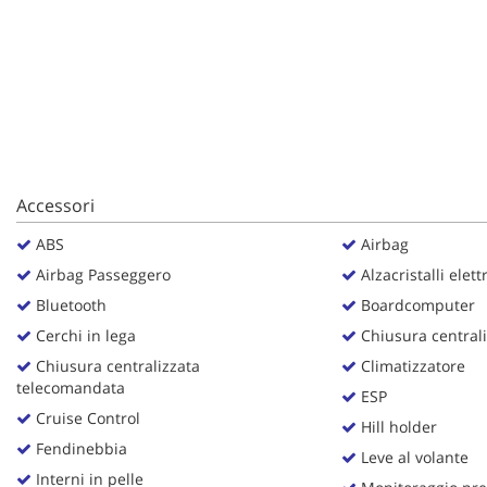
questi
strumenti
di
tracciamento
si
rimanda
alla
cookie
policy.
Accessori
Puoi
rivedere
ABS
Airbag
e
Airbag Passeggero
Alzacristalli elettr
modificare
le
Bluetooth
Boardcomputer
tue
Cerchi in lega
Chiusura centrali
scelte
Chiusura centralizzata
Climatizzatore
in
telecomandata
qualsiasi
ESP
momento.
Cruise Control
Hill holder
Fendinebbia
Leve al volante
Interni in pelle