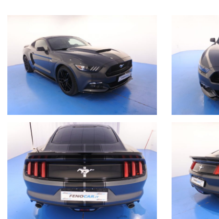
Ford Mustang 3.7 v6 Aut.
Colore esterno: Grigio scuro metallizzato con Stripes nero lucide
Interni: Pelle neri
Anno 2017
57.607 km
Dotazione principale:
Cambio automatico 6 marce con paddles al volante, interni in pelle
apertura ed accensione keyless, sensore luci, specchi esterni reg
lucido, prese d'aria laterali, terminali di scarico cromati, stripes 