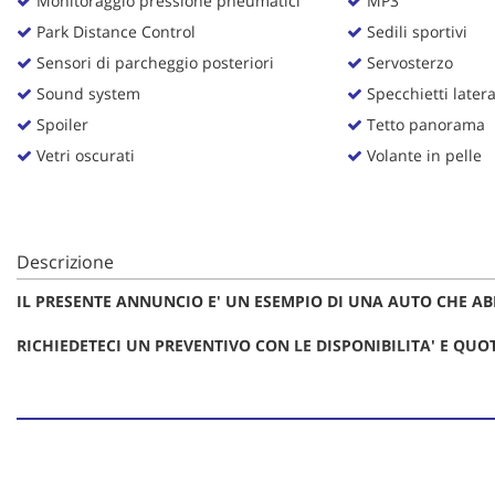
Monitoraggio pressione pneumatici
MP3
tta
ti
Park Distance Control
Sedili sportivi
Sensori di parcheggio posteriori
Servosterzo
Sound system
Specchietti lateral
mpre
Cookie necessari
Spoiler
Tetto panorama
litato
Vetri oscurati
Volante in pelle
Cookie delle preferenze
Cookie per il miglioramento dell'esperienza utente
Descrizione
Cookie analitici
IL PRESENTE ANNUNCIO E' UN ESEMPIO DI UNA AUTO CHE AB
Cookie di marketing
RICHIEDETECI UN PREVENTIVO CON LE DISPONIBILITA' E QU
NOTE:
IMPIANTO GPL marca PRINS
IMPIANTO AUDIO SUBWOOFER
SCARICO ROUSH