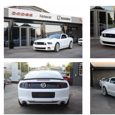
SEDILI RECARO (ORIGINALI DALLA FABBRICA, non adattati in post
TETTO PANORAMICO IN VETRO
CERCHI 20"
MODEL YEAR 2014
GARANZIA LEGALE DI CONFORMITA' 12 MESI
FORD MUSTANG 5.0 V8 GT PREMIUM MY14
Allestimento
PREMIUM SHAKER
Colore esterno:
OXFORD WHITE
Interni
: Pelle neri Recaro
Prima immatricolazione:
09/2013
Km attuali:
54855 km
Dotazione principale:
Cambio manuale 6 rapporti, interni in pelle neri con sedili sport
climatizzatore, faretti aggiuntivi griglia anteriore, sensore luci