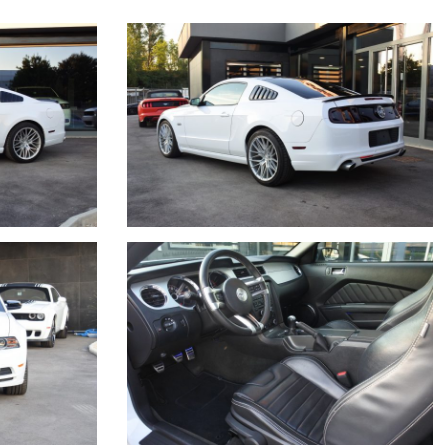
mpianto audio con SUBWOOFER, cerchi 20" argento, cruise control,
oush