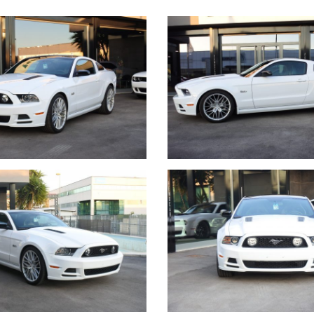
 vendita)
ivi RECARO (originali dalla fabbrica), tetto panoramico in vetro, i
, impianto GPL marca Prins, window louvers in nero lucido, scarico R