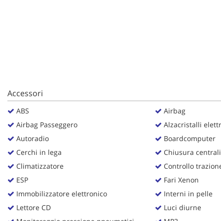
questi
strumenti
di
tracciamento
si
rimanda
alla
cookie
policy.
Accessori
Puoi
rivedere
ABS
Airbag
e
Airbag Passeggero
Alzacristalli elettr
modificare
le
Autoradio
Boardcomputer
tue
Cerchi in lega
Chiusura centrali
scelte
Climatizzatore
Controllo trazion
in
qualsiasi
ESP
Fari Xenon
momento.
Immobilizzatore elettronico
Interni in pelle
Lettore CD
Luci diurne