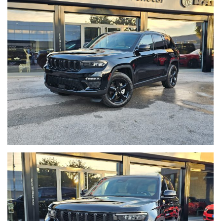
SEDE.
Jeep Grand Cherokee 3.6 v6 296cv Limited Black
Dotazione principale:
-
Luxury Tech Group II
(sedili in pelle Capri, sedili anteriori
ventilati, Intersection collision assist system, sensori di
parcheggio anteriori e posteriori, surround camera system,
sensore pioggia, specchio retrovisore interno
autoanabbagliante, offroad camera anteriore, specchi esterni
autoanabbaglianti, volante regolabile elettricamente)
-
Black Appearance Package
(cerchi 20" neri, dettagli esterni
neri)
-
impianto audio Alpine
9 casse con amplificatore da 506W
-
Altra dotazione inclusa
: accensione remota, portellone
posteriore automatico, Adaptive cruise control con funzione
Stop&go, Active Lane Management, Forward Collision Assist
plus, Blind Spot & Cross Path detection, Advanced brake
assist, fari abbaglianti automatici, luci automatiche, Hill Start
Assist, monitoraggio pressione pneumatici, allarme, sistema
di navigazione Uconnect 5, Apple Car Play e Android Auto,
volante riscaldabile, sedili anteriori riscaldabili, sedili
posteriori riscaldabili, regolazione elettrica sedili anteriori con