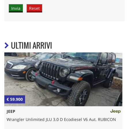
ULTIMI ARRIVI
€ 59.900
€
JEEP
Wrangler Unlimited JLU 3.0 D Ecodiesel V6 Aut. RUBICON