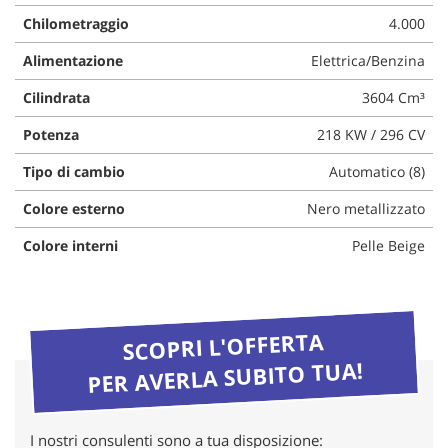
questi
Chilometraggio
4.000
strumenti
di
Alimentazione
Elettrica/Benzina
tracciamento
Cilindrata
3604 Cm³
si
rimanda
Potenza
218 KW / 296 CV
alla
cookie
Tipo di cambio
Automatico (8)
policy.
Puoi
Colore esterno
Nero metallizzato
rivedere
e
Colore interni
Pelle Beige
modificare
le
tue
scelte
SCOPRI L'OFFERTA
in
qualsiasi
PER AVERLA SUBITO TUA!
momento.
I nostri consulenti sono a tua disposizione: