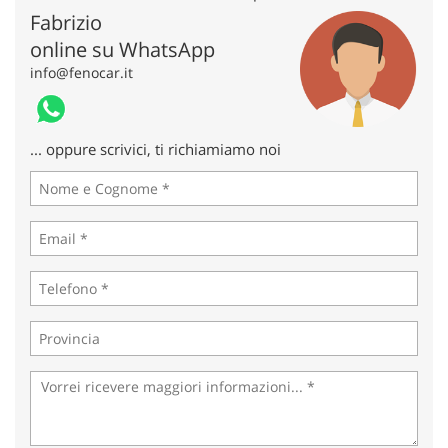
tta
Fabrizio
ti
online su WhatsApp
info@fenocar.it
mpre
Cookie necessari
litato
Cookie delle preferenze
... oppure scrivici, ti richiamiamo noi
Cookie per il miglioramento dell'esperienza utente
Cookie analitici
Cookie di marketing
Leggi
la
cookie
policy