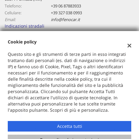
Telefono:
+39 06 87883933
Cellulare:
+39 327 038 0993
Email:
info@fenocar.it
Indicazioni stradali
Cookie policy
Dati fiscali:
Questo sito e gli strumenti di terze parti in esso integrati
Fenocar Srl
trattano dati personali (es. dati di navigazione o indirizzi
Via Costarica 15/a
IP) e fanno uso di Cookie, Pixel, Tags o altri identificatori
C.F/P.IVA:
13021171007
necessari per il funzionamento e per il raggiungimento
Registro delle imprese:
RM
delle finalità descritte nella cookie policy, tra cui il
Capitale sociale: €
10000 i.v.
miglioramento delle funzionalità del sito e la pubblicità
personalizzata. Cliccando sul pulsante Accetta Tutti
dichiari di accettare l'utilizzo di queste tecnologie. In
alternativa puoi personalizzare le tue scelte tramite
l'apposito pulsante. Scopri di più e personalizza.
Accetta tutti
Copyright © 2026 GestionaleAuto.com S.r.l., Tutti i diritti
riservati -
Leggi l'informativa sulla privacy
-
Cookie Policy