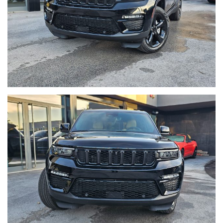
memoria lato guida, climatizzatore bizona automatico e tanto
altro.
Su richiesta:
- Installazione Impianto GPL Prins
- Installazione accessori originali e non (es: Scarico sportivo)
- Servizi vari: Estensione di garanzia fino a 5 anni,
assicurazioni F/I e Kasko con VALORE A NUOVO FINO A 60
MESI, Pacchetti manutenzione