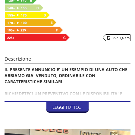
257.0 g/Km
Descrizione
IL PRESENTE ANNUNCIO E' UN ESEMPIO DI UNA AUTO CHE
ABBIAMO GIA' VENDUTO, ORDINABILE CON
CARATTERISTICHE SIMILARI.
RICHIEDETECI UN PREVENTIVO CON LE DISPONIBILITA' E
QUOTAZIONI AGGIORNATE
LEGGI TUTTO...
PREZZO COMPRENSIVO D'IVA 22%, DEDUCIBILE.
NESSUN OBBLIGO DI FINANZIAMENTI.
POSSIBILI FINANZIAMENTI E/O LEASING DIRETTAMENTE IN