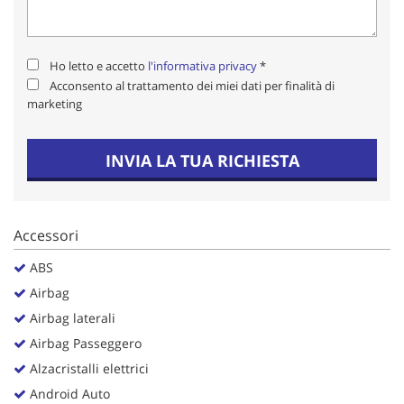
Salva
le
impostazioni
Ho letto e accetto
l'informativa privacy
*
Acconsento al trattamento dei miei dati per finalità di
marketing
INVIA LA TUA RICHIESTA
Accessori
ABS
Airbag
Airbag laterali
Airbag Passeggero
Alzacristalli elettrici
Android Auto