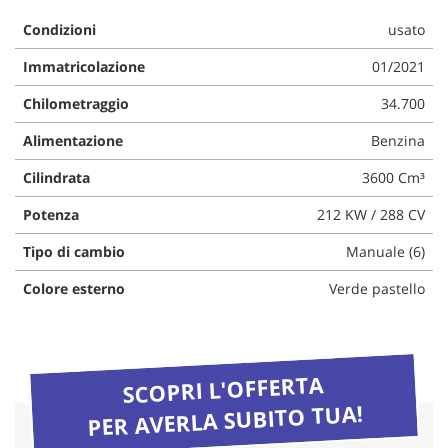
questi
Condizioni
usato
strumenti
di
Immatricolazione
01/2021
tracciamento
si
Chilometraggio
34.700
rimanda
alla
Alimentazione
Benzina
cookie
Cilindrata
3600 Cm³
policy.
Puoi
Potenza
212 KW / 288 CV
rivedere
e
Tipo di cambio
Manuale (6)
modificare
le
Colore esterno
Verde pastello
tue
scelte
in
qualsiasi
momento.
SCOPRI L'OFFERTA
PER AVERLA SUBITO TUA!