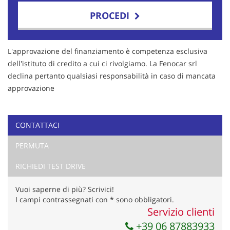
PROCEDI
Contattaci
L'approvazione del finanziamento è competenza esclusiva
dell'istituto di credito a cui ci rivolgiamo. La Fenocar srl
declina pertanto qualsiasi responsabilità in caso di mancata
approvazione
CONTATTACI
PERMUTA
RICHIEDI TEST DRIVE
Vuoi saperne di più? Scrivici!
I campi contrassegnati con * sono obbligatori.
Servizio clienti
Ho letto e accetto
l'informativa privacy
*
+39 06 87883933