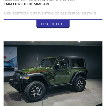
CARATTERISTICHE SIMILARI.
RICHIEDETECI UN PREVENTIVO CON LE DISPONIBILITA' E
QUOTAZIONI AGGIORNATE
LEGGI TUTTO...
IVA ESPOSTA INCLUSA NEL PREZZO
PROVENIENZA USA
3.6 V6 RUBICON PENTASTAR CON CAMBIO MANUALE.
Configurazione introvabile.
Paraurti uso gravoso anteriore e posteriore INCLUSI NEL
PREZZO.
Possibilità di installazione kit di rialzo, assetti offroad,
accessori offroad, verricello, snorkel, e tanto altro.
Possibilità di omologazione pneumatici offroad maggiorati
35", 37", 40".
GARANZIA LEGALE DI CONFORMITA' 12 MESI