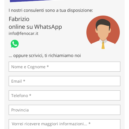
tta
ti
I nostri consulenti sono a tua disposizione:
Fabrizio
mpre
Cookie necessari
online su WhatsApp
litato
info@fenocar.it
Cookie delle preferenze
... oppure scrivici, ti richiamiamo noi
Cookie per il miglioramento dell'esperienza utente
Cookie analitici
Cookie di marketing
Leggi
la
cookie
policy