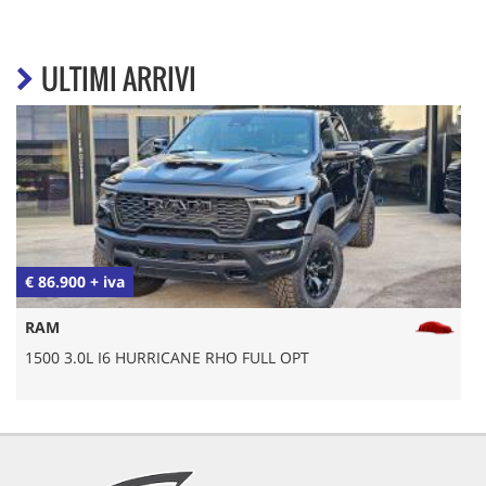
ULTIMI ARRIVI
€ 86.900 + iva
€
RAM
1500 3.0L I6 HURRICANE RHO FULL OPT
1