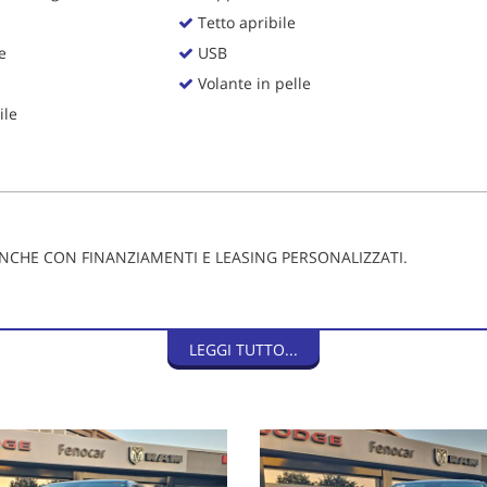
Tetto apribile
e
USB
Volante in pelle
ile
NCHE CON FINANZIAMENTI E LEASING PERSONALIZZATI.
LEGGI TUTTO...
SPARENTE (no prezzi esca)
ANE 403KW / 540 HP / 548CV