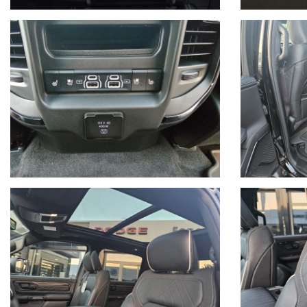
- Ammortamento al 100% anche in Leasing per possessori P.IVA.
- fino a 600km con 70€ di GPL
- Comfort di un SUV Premium
- Minore svalutazione rispetto ad un SUV Europeo