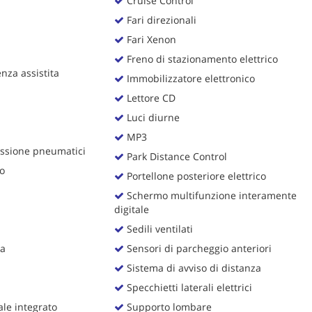
Cruise Control
Fari direzionali
Fari Xenon
Freno di stazionamento elettrico
za assistita
Immobilizzatore elettronico
Lettore CD
Luci diurne
MP3
ssione pneumatici
Park Distance Control
o
Portellone posteriore elettrico
Schermo multifunzione interamente
digitale
Sedili ventilati
ia
Sensori di parcheggio anteriori
Sistema di avviso di distanza
Specchietti laterali elettrici
le integrato
Supporto lombare