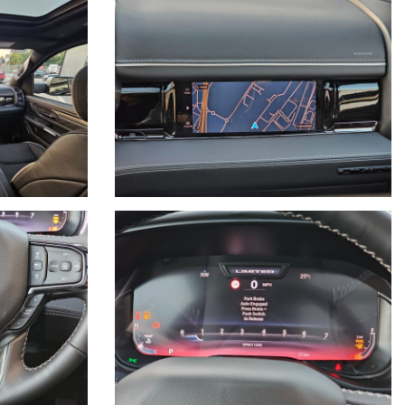
Interni in pelle, memoria sedile guida, specchietti esterni
tica originale Mopar ed altri brand
enzione