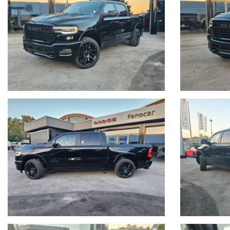
NON COMPRENSIVO DI IVA E MESSA SU STRADA
OMOLOGAZIONE AUTOCARRO 5 POSTI
PREZZO COMPRENSIVO DI TUTTA LA SEGUENTE DOTAZIONE:
- Bed Utility Group (Rivestimento del cassone antigraffio XMF, p
- Limited Level A Equipment Group (display touchscreen da 14,4" 
conducente assonnato XNM,
assistenza alla sterzata evasiva SJK
View XAK, riconoscimento segnaletica stradale SJB.
- Tetto apribile elettricamente panoramico GWJ
- Pedane laterali elettriche nere MY7
- Sospensioni ad aria SER
- Gancio traino omologato 3500 kg
Altri accessori inclusi, di serie:
Pneumatici 285/45R22XL All Season TAR, Specchietti ripiegabili el
in alluminio full size da 20" W1J, Specchietto retrovisore esterno 
Panca posteriore reclinabile 60/40 CAK, Sedili anteriori ventilati 
interattivo per passeggero anteriore RJA, impianto audio Harman 
NAV W 14,4" UPW, Fari a LED posteriori dinamici LN1, Fari a LED p
Sedile passeggero anteriore - Regolazione elettrica a 8 vie (JWG
Assist, Forward Collision Warning, Lane Keep Assist, Navigatore 