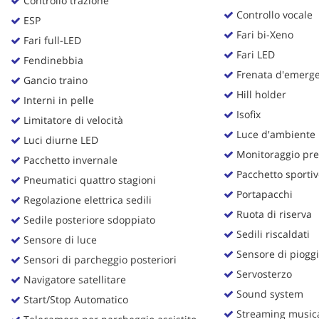
Controllo trazione
tta
Controllo vocale
ti
ESP
Fari bi-Xeno
Fari full-LED
Fari LED
Fendinebbia
mpre
Cookie necessari
Frenata d'emergen
Gancio traino
litato
Hill holder
Interni in pelle
Isofix
Cookie delle preferenze
Limitatore di velocità
Luce d'ambiente
Luci diurne LED
Cookie per il miglioramento dell'esperienza utente
Monitoraggio pre
Pacchetto invernale
Pacchetto sportiv
Pneumatici quattro stagioni
Cookie analitici
Portapacchi
Regolazione elettrica sedili
Ruota di riserva
Cookie di marketing
Sedile posteriore sdoppiato
Sedili riscaldati
Sensore di luce
Sensore di piogg
Sensori di parcheggio posteriori
Servosterzo
Navigatore satellitare
Sound system
Start/Stop Automatico
Streaming musica