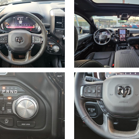
p&Go, monitoraggio pressione pneumatici, All-Wheel Drive Full 4WD, 
martphone Dual Wireless Charging pad.
ngere al prezzo di inserzione, SOLO ED ESCLUSIVAMENTE:
 nel vano ruota di scorta sotto il cassone
ifold, a tendina, elettrico, Hard Top)
matici maggiorati, parafanghi allargati, valvole di scarico, accessoris
ioni F/I e Kasko con VALORE A NUOVO FINO A 60 MESI, Pacchetti manut
MITED da 540Hp/547cv, TUNGSTEN, RHO e in VARIE COLORAZIONI