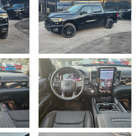
o CL2, presa esterna CA da 115 V XBE)
s (RTV), specchietto retrovisore digitale GRG, rilevamento
rocio XPS, Off-Road Info Pages JA8, sistema telecamere Surround
Specchietti retrovisori esterni riscaldabili NHJ, Ruota di scorta
teriori riscaldati CMA, Volante riscaldato NHS, Cofano sportivo MGB,
alla pioggia JHC, display touchscreen da 14,4" RHZ, display
e da 12" JAN, portellone posteriore elettrico JRC, Uconnect 5
vie (JRP), Paraurti anteriore in tinta con la carrozzeria (MBP),
sensori di parcheggio anteriori e posteriori, Advanced Brake
zzatore bizona automatico, vetri posteriori oscurati, Blind Spot