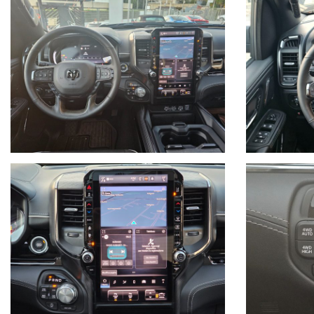
e Cross Path Detection, Cruise control adattivo con funzione Sto
ripiegabili elettricamente, vernice metallizzata, caricamento s
Sono considerati ACCESSORI A PAGAMENTO e/o servizi da aggiu
- Vani laterali al cassone RAMBOX XB9
- Multifunctional Tailgate MWK
- Impianto GPL BiFuel Prins 122L con bombola toroidale installata
- Fornitura ed installazione Copricassone di varie tipologie (es: Tr
- Allestimenti vari: Fornitura ed installazione kit di rialzo, pneu
- Servizi vari: Estensione di garanzia fino a 5 anni, assicuraz
Contattaci per un preventivo personalizzato.
Disponibili anche in allestimento , LARAMIE NIGHT, REBEL, LI
ACQUISTANDO UNA RAM HAI SOLO VANTAGGI:
- NO BOLLO E SUPERBOLLO (solo bollo ridotto 50 € l'anno)