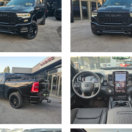
edale di accesso al cassone Mopar MDN, ganci di fissaggio del caric
RHZ, 4g Lte Wi-Fi Hot Spot (RTQ), Connected Travel & TrafficService
, Head-up display LBK, sistema di assistenza alla collisione all'inc
ettricamente LFF, Luci di avvicinamento/partenza di prossimità LNR, 
antiriflesso GNZ, Sedili riscaldati della seconda fila JPZ, Sedili an
CAJ, Doppio scarico con terminali neri NEP, Tergicristalli sensibili 
Kardon Premium da 19 casse RCA, display a colori TFT fronte volant
osteriori dinamici LN1, Regolazione lombare passeggero elettrica a 2 
), Apertura ed accensione keyless, accensione remota Remote Start, 
UConnect 5 12" con Android Auto ed Apple Car play wireless, Climati