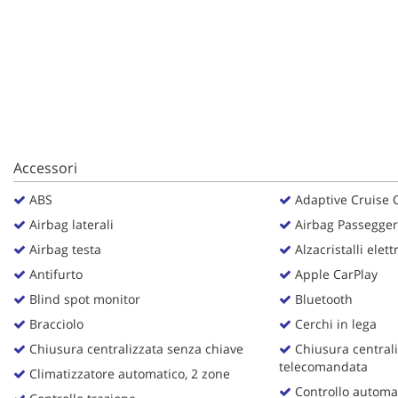
questi
strumenti
di
tracciamento
si
rimanda
alla
cookie
policy.
Accessori
Puoi
rivedere
ABS
Adaptive Cruise 
e
Airbag laterali
Airbag Passegge
modificare
le
Airbag testa
Alzacristalli elettr
tue
Antifurto
Apple CarPlay
scelte
Blind spot monitor
Bluetooth
in
qualsiasi
Bracciolo
Cerchi in lega
momento.
Chiusura centralizzata senza chiave
Chiusura centrali
telecomandata
Climatizzatore automatico, 2 zone
Controllo automat