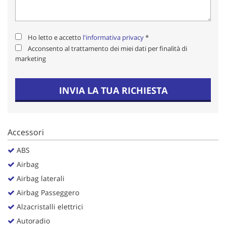
Salva
le
impostazioni
Ho letto e accetto
l'informativa privacy
*
Acconsento al trattamento dei miei dati per finalità di
marketing
INVIA LA TUA RICHIESTA
Accessori
ABS
Airbag
Airbag laterali
Airbag Passeggero
Alzacristalli elettrici
Autoradio