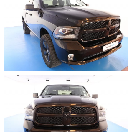
OMOLOGAZIONE AUTOCARRO N1 (60 € DI bollo annuo)
Vettura ALLBLACK con scarico FLOWMASTER dal sound
eccezionale.
Gancio traino omologato.
Possibilità installazione GPL BRC con bombola 100L: +2500 €
GARANZIA LEGALE DI CONFORMITA' 12 MESI
DODGE RAM 1500 ST QUAD CAB 4X4 5.7 HEMI V8
Colore esterno:
Black clear coat
Interni
: Misto pelle / alcantara neri
Prima immatricolazione:
01/2013
Km attuali:
154452 km
Dotazione principale:
Cambio automatico 6 rapporti, interni in misto pelle, scarico
sportivo FLOWMASTER, gancio traino omologato, sensore luci,
climatizzatore, specchi elettrici, volante multifunzione, cruise
control, trazione integrale inseribile, bluetooth vivavoce,