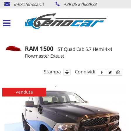
info@fenocar.it
+39 06 87883933
HOME
Le
tue
preferenze
AUTO DISPONIBILI
di
consenso
AUTO ORDINABILI
Il
RAM 1500
ST Quad Cab 5.7 Hemi 4x4
seguente
Flowmaster Exaust
pannello
AUTO VENDUTE
ti
consente
Stampa
Condividi
di
RICHIESTA AUTO
esprimere
le
venduta
tue
SERVIZI
preferenze
di
consenso
CONTATTI
alle
tecnologie
di
NEWS