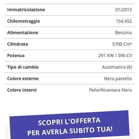
questi
Immatricolazione
01/2013
strumenti
di
Chilometraggio
154.452
tracciamento
si
Alimentazione
Benzina
rimanda
alla
Cilindrata
5700 Cm³
cookie
policy.
Potenza
291 KW / 396 CV
Puoi
Tipo di cambio
Automatico (6)
rivedere
e
Colore esterno
Nero pastello
modificare
le
Colore interni
Pelle/Alcantara Nero
tue
scelte
in
qualsiasi
momento.
SCOPRI L'OFFERTA
PER AVERLA SUBITO TUA!