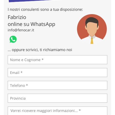
tta
ti
I nostri consulenti sono a tua disposizione:
Fabrizio
mpre
Cookie necessari
online su WhatsApp
litato
info@fenocar.it
Cookie delle preferenze
... oppure scrivici, ti richiamiamo noi
Cookie per il miglioramento dell'esperienza utente
Cookie analitici
Cookie di marketing
Leggi
la
cookie
policy