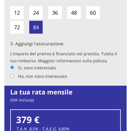
12
24
36
48
60
72
84
3.
Aggiungi l'assicurazione
L'importo del premio è finanziato nel prestito. Tutela il
tuo rimborso. Maggiori informazioni sulla polizza.
Si, sono interessato
No, non sono interessato
La tua rata mensile
(IVA inclusa)
379 €
T.A.N. 8,5% - T.A.E.G.
9,80
%