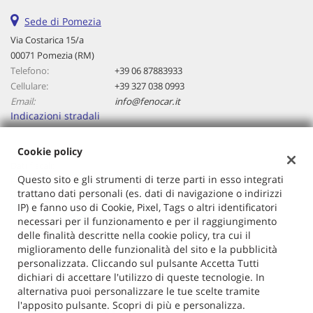
Sede di Pomezia
Via Costarica 15/a
00071 Pomezia (RM)
Telefono:
+39 06 87883933
Cellulare:
+39 327 038 0993
Email:
info@fenocar.it
Indicazioni stradali
Cookie policy
Dati fiscali:
Questo sito e gli strumenti di terze parti in esso integrati
Fenocar Srl
trattano dati personali (es. dati di navigazione o indirizzi
Via Costarica 15/a
IP) e fanno uso di Cookie, Pixel, Tags o altri identificatori
C.F/P.IVA:
13021171007
necessari per il funzionamento e per il raggiungimento
Registro delle imprese:
RM
delle finalità descritte nella cookie policy, tra cui il
Capitale sociale: €
10000 i.v.
miglioramento delle funzionalità del sito e la pubblicità
personalizzata. Cliccando sul pulsante Accetta Tutti
dichiari di accettare l'utilizzo di queste tecnologie. In
alternativa puoi personalizzare le tue scelte tramite
l'apposito pulsante. Scopri di più e personalizza.