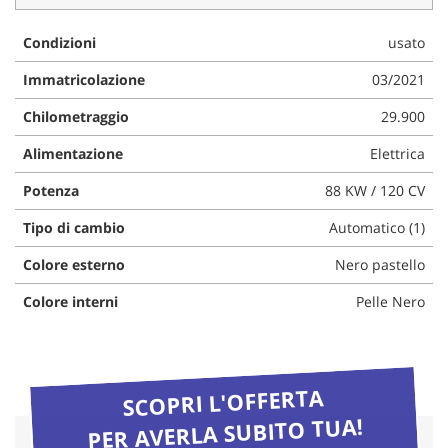
questi
strumenti
Condizioni
usato
di
tracciamento
Immatricolazione
03/2021
si
Chilometraggio
29.900
rimanda
alla
Alimentazione
Elettrica
cookie
policy.
Potenza
88 KW / 120 CV
Puoi
rivedere
Tipo di cambio
Automatico (1)
e
modificare
Colore esterno
Nero pastello
le
tue
Colore interni
Pelle Nero
scelte
in
qualsiasi
momento.
SCOPRI L'OFFERTA
PER AVERLA SUBITO TUA!