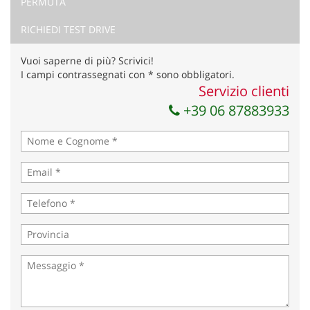
PERMUTA
RICHIEDI TEST DRIVE
Vuoi saperne di più? Scrivici!
I campi contrassegnati con * sono obbligatori.
Servizio clienti
Ho letto e accetto
l'informativa privacy
*
+39 06 87883933
Acconsento al trattamento dei miei dati per finalità di
marketing
Invia la tua richiesta