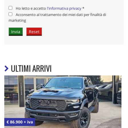
Ho letto e accetto
l'informativa privacy
*
Acconsento al trattamento dei miei dati per finalità di
marketing
ULTIMI ARRIVI
€ 86.900 + iva
€