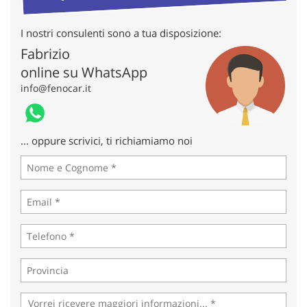
tta
ti
I nostri consulenti sono a tua disposizione:
Fabrizio
mpre
Cookie necessari
online su WhatsApp
litato
info@fenocar.it
Cookie delle preferenze
Cookie per il miglioramento dell'esperienza utente
... oppure scrivici, ti richiamiamo noi
Cookie analitici
Cookie di marketing
Leggi
la
cookie
policy