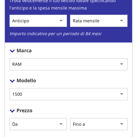
Trova velocemente il tuo veicolo ideale specificando
tracciamento
l'anticipo e la spesa mensile massima
che
adottiamo
per
offrire
le
Importo indicativo per un periodo di 84 mesi
funzionalità
e
Marca
svolgere
le
attività
di
seguito
Modello
descritte.
Per
ottenere
maggiori
informazioni
Prezzo
sull'utilità
e
sul
funzionamento
di