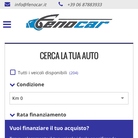
info@fenocar.it
+39 06 87883933
HOME
Le
tue
preferenze
AUTO DISPONIBILI
di
consenso
AUTO ORDINABILI
Il
CERCA LA TUA AUTO
seguente
pannello
AUTO VENDUTE
ti
consente
Tutti i veicoli disponibili
(204)
di
RICHIESTA AUTO
Condizione
esprimere
le
tue
SERVIZI
preferenze
di
Rata finanziamento
consenso
CONTATTI
alle
Vuoi finanziare il tuo acquisto?
tecnologie
di
NEWS