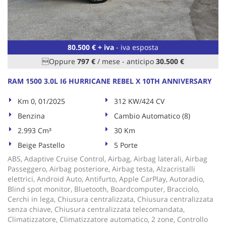
tta
ti
mpre
Cookie necessari
80.500 € + iva
- iva esposta
litato
Oppure
797 €
/ mese
-
anticipo
30.500 €
Cookie delle preferenze
RAM 1500 3.0L I6 HURRICANE REBEL X 10TH ANNIVERSARY
Cookie per il miglioramento dell'esperienza utente
Km 0, 01/2025
312 KW/424 CV
Benzina
Cambio Automatico (8)
Cookie analitici
2.993 Cm³
30 Km
Beige Pastello
5 Porte
Cookie di marketing
ABS, Adaptive Cruise Control, Airbag, Airbag laterali, Airbag
Passeggero, Airbag posteriore, Airbag testa, Alzacristalli
elettrici, Android Auto, Antifurto, Apple CarPlay, Autoradio,
Leggi
Blind spot monitor, Bluetooth, Boardcomputer, Bracciolo,
la
Cerchi in lega, Chiusura centralizzata, Chiusura centralizzata
cookie
senza chiave, Chiusura centralizzata telecomandata,
policy
Climatizzatore, Climatizzatore automatico, 2 zone, Controllo