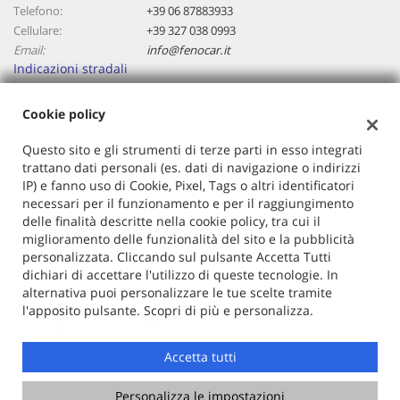
Telefono:
+39 06 87883933
Cellulare:
+39 327 038 0993
Email:
info@fenocar.it
Indicazioni stradali
Cookie policy
Dati fiscali:
Questo sito e gli strumenti di terze parti in esso integrati
Fenocar Srl
trattano dati personali (es. dati di navigazione o indirizzi
Via Costarica 15/a
IP) e fanno uso di Cookie, Pixel, Tags o altri identificatori
C.F/P.IVA:
13021171007
necessari per il funzionamento e per il raggiungimento
Registro delle imprese:
RM
delle finalità descritte nella cookie policy, tra cui il
Capitale sociale: €
10000 i.v.
miglioramento delle funzionalità del sito e la pubblicità
personalizzata. Cliccando sul pulsante Accetta Tutti
dichiari di accettare l'utilizzo di queste tecnologie. In
alternativa puoi personalizzare le tue scelte tramite
l'apposito pulsante. Scopri di più e personalizza.
Accetta tutti
Copyright © 2026 GestionaleAuto.com S.r.l., Tutti i diritti
riservati -
Leggi l'informativa sulla privacy
-
Cookie Policy
Personalizza le impostazioni