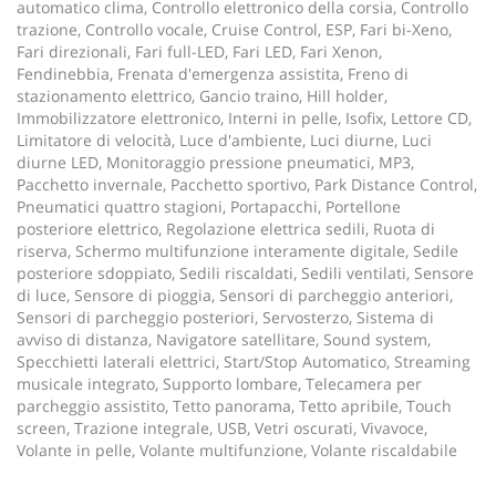
automatico clima, Controllo elettronico della corsia, Controllo
Salva
trazione, Controllo vocale, Cruise Control, ESP, Fari bi-Xeno,
le
Fari direzionali, Fari full-LED, Fari LED, Fari Xenon,
impostazioni
Fendinebbia, Frenata d'emergenza assistita, Freno di
stazionamento elettrico, Gancio traino, Hill holder,
Immobilizzatore elettronico, Interni in pelle, Isofix, Lettore CD,
Limitatore di velocità, Luce d'ambiente, Luci diurne, Luci
diurne LED, Monitoraggio pressione pneumatici, MP3,
Pacchetto invernale, Pacchetto sportivo, Park Distance Control,
Pneumatici quattro stagioni, Portapacchi, Portellone
posteriore elettrico, Regolazione elettrica sedili, Ruota di
riserva, Schermo multifunzione interamente digitale, Sedile
posteriore sdoppiato, Sedili riscaldati, Sedili ventilati, Sensore
di luce, Sensore di pioggia, Sensori di parcheggio anteriori,
Sensori di parcheggio posteriori, Servosterzo, Sistema di
avviso di distanza, Navigatore satellitare, Sound system,
Specchietti laterali elettrici, Start/Stop Automatico, Streaming
musicale integrato, Supporto lombare, Telecamera per
parcheggio assistito, Tetto panorama, Tetto apribile, Touch
screen, Trazione integrale, USB, Vetri oscurati, Vivavoce,
Volante in pelle, Volante multifunzione, Volante riscaldabile